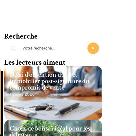
Recherche
Les lecteurs aiment
Délai d’obtention du prêt
immobilier post-signature du
compromis de vente
11 mars 2026
Choix de bonsaï idéal pour les
débutants