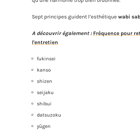
Sept principes guident l’esthétique
wabi sab
A découvrir également :
Fréquence pour ret
l'entretien
fukinsei
kanso
shizen
seijaku
shibui
datsuzoku
yūgen