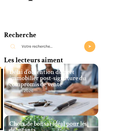
Recherche
Les lecteurs aiment
Délai d’obtention du prêt
immobilier post-signature du
compromis de vente
11 mars 2026
Choix de bonsaï idéal pour les
débutants