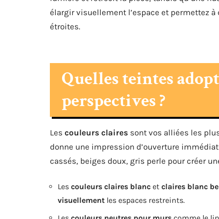
élargir visuellement l’espace et permettez à 
étroites.
Quelles teintes adopt
perspectives ?
Les
couleurs claires
sont vos alliées les plu
donne une impression d’ouverture immédiate. 
cassés, beiges doux, gris perle pour créer un
Les
couleurs claires blanc
et
claires blanc be
visuellement
les espaces restreints.
Les
couleurs neutres pour murs
comme le lin,